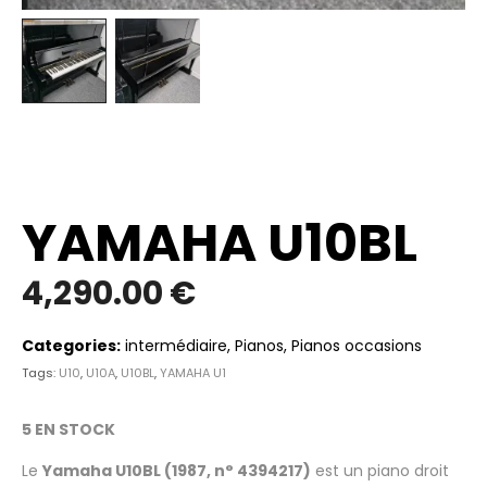
YAMAHA U10BL
4,290.00
€
Categories:
intermédiaire
,
Pianos
,
Pianos occasions
Tags:
U10
,
U10A
,
U10BL
,
YAMAHA U1
5 EN STOCK
Le
Yamaha U10BL (1987, n° 4394217)
est un piano droit