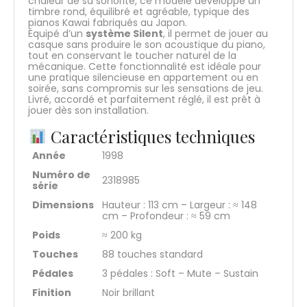
chaleur de sa sonorité, ce modèle développe un
timbre rond, équilibré et agréable, typique des
pianos Kawai fabriqués au Japon.
Équipé d’un
système Silent
, il permet de jouer au
casque sans produire le son acoustique du piano,
tout en conservant le toucher naturel de la
mécanique. Cette fonctionnalité est idéale pour
une pratique silencieuse en appartement ou en
soirée, sans compromis sur les sensations de jeu.
Livré, accordé et parfaitement réglé, il est prêt à
jouer dès son installation.
Caractéristiques techniques
Année
1998
Numéro de
2318985
série
Dimensions
Hauteur : 113 cm – Largeur : ≈ 148
cm – Profondeur : ≈ 59 cm
Poids
≈ 200 kg
Touches
88 touches standard
Pédales
3 pédales : Soft – Mute – Sustain
Finition
Noir brillant