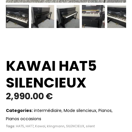
KAWAI HAT5
SILENCIEUX
2,990.00
€
Categories:
intermédiaire
,
Mode silencieux
,
Pianos
,
Pianos occasions
Tags:
HAT5
,
HAT7
,
Kawaï
,
klingmann
,
SILENCIEUX
,
silent