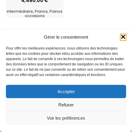
4,490.00
€
intermédiaire, Pianos, Pianos
occasions
Gérer le consentement
Pour offrir les meilleures expériences, nous utilisons des technologies
telles que les cookies pour stocker et/ou accéder aux informations des
appareils. Le fait de consentir à ces technologies nous permettra de traiter
– Les Pianos d’Alby –
des données telles que le comportement de navigation ou les ID uniques
05 63 38 40 82
sur ce site. Le fait de ne pas consentir ou de retirer son consentement peut
lespianosdalby@orange.fr
avoir un effet négatif sur certaines caractéristiques et fonctions.
Vente et location de piano sur Albi, Castres et
alentours.
Accepter
Tarn
Refuser
Voir les préférences