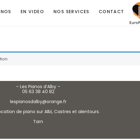
ANOS
EN VIDEO
NOS SERVICES
CONTACT
ion.
– Les Pianos d’Alby –
05 63 38 40 82
lespianosdalby@orange.fr
ocation de piano sur Albi, Castres et alentours.
Tarn